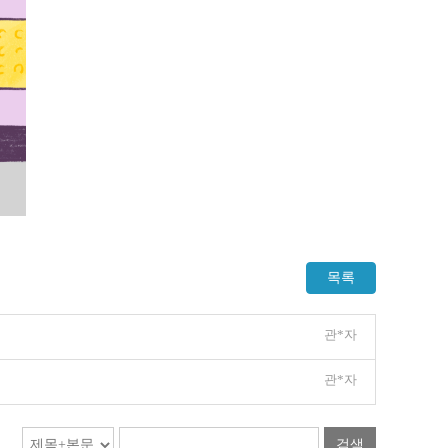
목록
관*자
관*자
검색