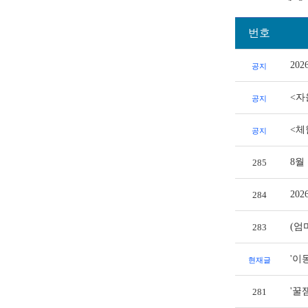
번호
20
공지
<자
공지
<체
공지
8월
285
20
284
(엄
283
'이
현재글
'꿀
281