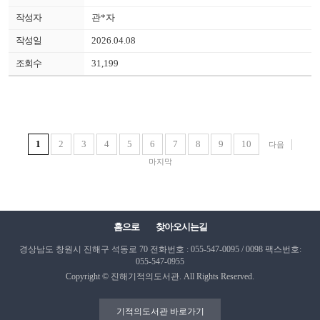
관*자
2026.04.08
31,199
1
2
3
4
5
6
7
8
9
10
다음
마지막
홈으로
찾아오시는길
경상남도 창원시 진해구 석동로 70
전화번호 : 055-547-0095 / 0098
팩스번호:
055-547-0955
Copyright © 진해기적의도서관. All Rights Reserved.
기적의도서관 바로가기