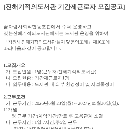
[진해기적의도서관 기간제근로자 모집공고]
꿈자람사회적협동조합에서 수탁 운영하고
있는
진해기적의도서관에서는 도서관 운영을 위하여
「
창원시 진해기적의도서관 설치 및 운영조례
」
제
10
조에
따라
다음과 같이 공고합
니다
.
1.
모집개요
가
.
모집인원
: 1
명
(
근무처
:
진해기적의도서관
)
나
.
모집현황
:
기간제근로자
1
명
다
.
업무내용
:
도서관 내 외부 환경정비 및 시설물정비
2.
근무조건
가
.
근무기간
: 2026
년
6
월 23
일
(
월
) ~ 2027
년
05
월
30
일
(
일
),
11
개월
※
근무 기간
(
계약기간
)
만료 후 고용관계 소멸
나
.
근무시간
: 1
일 7
시간
,
주
5
일 근무
07:00 ~ 15:00
(
일요일
,
월요일
,
법정공휴일 휴무
)