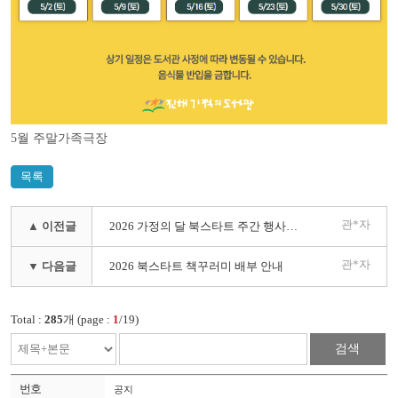
5월 주말가족극장
목록
관*자
▲ 이전글
2026 가정의 달 북스타트 주간 행사 안내
관*자
▼ 다음글
2026 북스타트 책꾸러미 배부 안내
Total :
285
개 (page :
1
/19)
검색
공지