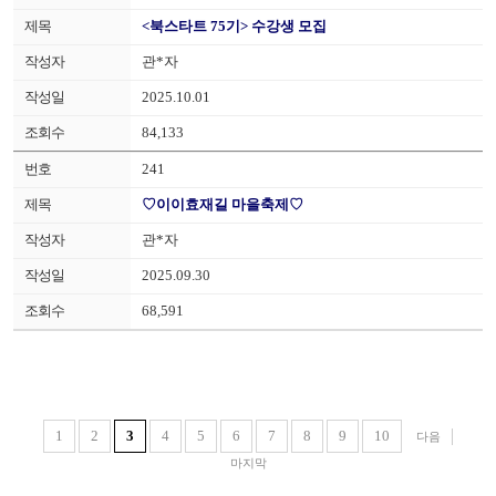
<북스타트 75기> 수강생 모집
관*자
2025.10.01
84,133
241
♡이이효재길 마을축제♡
관*자
2025.09.30
68,591
1
2
3
4
5
6
7
8
9
10
다음
마지막