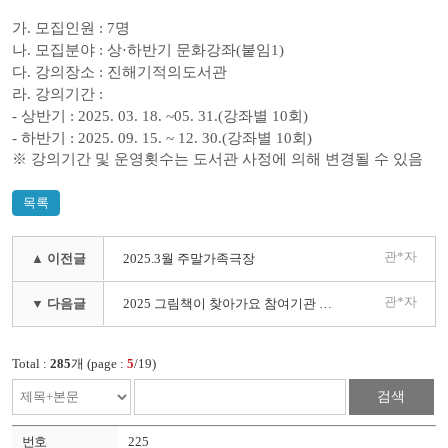
가
.
모집인원
: 7
명
나
.
모집분야
:
상
·
하반기 문화강좌
(
붙임
1)
다
.
강의장소
:
진해기적의도서관
라
.
강의기간
:
-
상반기
: 2025. 03. 18. ~05. 31.(
강좌별
10
회
)
-
하반기
: 2025. 09. 15. ~ 12. 30.(
강좌별
10
회
)
※
강의기간 및 운영횟수는 도서관 사정에 의해 변경될 수 있음
목록
관*자
▲ 이전글
2025.3월 주말가족극장
관*자
▼ 다음글
2025 그림책이 찾아가요 참여기관 모집
Total :
285
개 (page :
5
/19)
검색
225