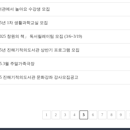
서관에서 놀아요 수강생 모집
25년 1차 생활과학교실 모집
025 창원의 책」 독서릴레이팀 모집 (3/6~3/19)
025년 진해기적의도서관 상반기 프로그램 모집
25.3월 주말가족극장
025 진해기적의도서관 문화강좌 강사모집공고
1
2
3
4
5
6
7
8
9