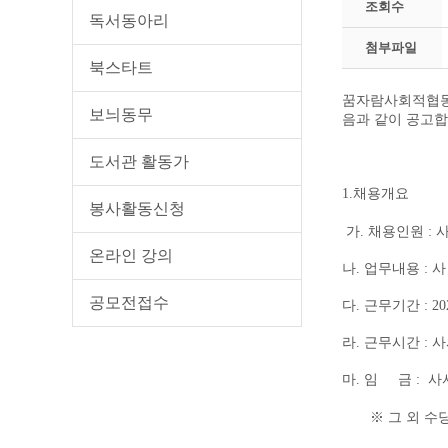
조회수
독서동아리
첨부파일
북스타트
꿈자람사회적협동
보늬동무
음과 같이 공고
도서관 활동가
채용개요
1.
봉사활동신청
가
채용인원
.
:
온라인 강의
나
업무내용
사
.
:
공모전접수
다
.
근무기간
: 2
라
근무시간
.
:
사
마
임 금
사
.
:
그 외 수
※