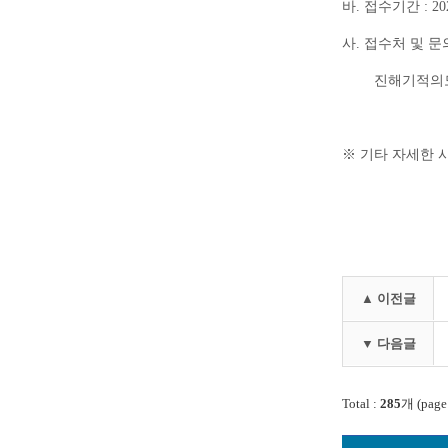
바
.
접수기간
: 20
사
접수처 및 
.
진해기적의
기타 자세한 
※
▲ 이전글
▼ 다음글
Total :
285
개 (page