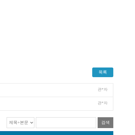
목록
관*자
관*자
검색