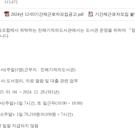
113,472
2024년 12-03기간제근로자모집공고.pdf
기간제근로자모집 붙임
조합에서 위탁하는 진해기적의도서관에서는 도서관 운영을 위하여
『
합니다
.
사서
주말
명
(
)1
(
근무지
:
진해기적의도서관
)
 서
도서정리
자료 열람 및 대출 관련 업무
-
,
025. 01. 04 ~ 2024. 12. 28.(약1년)
서
(
주말
)-1
일
7
시간
,
토
·
일근무
(10:00 ~ 18:00)
전자도서관
서
주말
일
원
원
시간
(
)- 1
70,210
10,030
× 7
)
당 일절 지급되지 않음