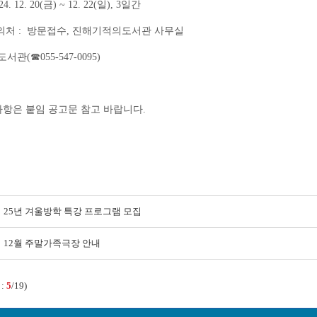
24. 12. 20(
금
) ~ 12. 22(
일
), 3일간
문의처
: 방문접수, 진해기적의도서관 사무실
도서관
(
☎
055-547-0095)
사항은 붙임 공고문 참고 바랍니다
.
25년 겨울방학 특강 프로그램 모집
12월 주말가족극장 안내
 :
5
/19)