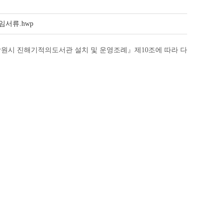
서류.hwp
창원시 진해기적의도서관 설치 및 운영조례
제
조에 따라 다
』
10