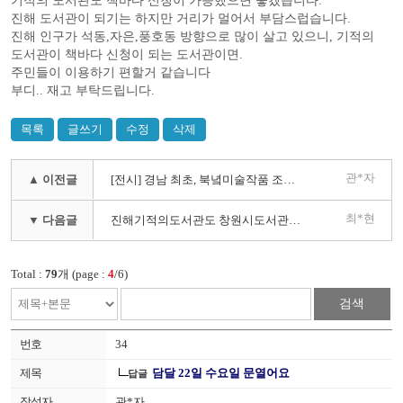
기적의 도서관도 책바다 신청이 가능했으면 좋겠습니다.
진해 도서관이 되기는 하지만 거리가 멀어서 부담스럽습니다.
진해 인구가 석동,자은,풍호동 방향으로 많이 살고 있으니, 기적의
도서관이 책바다 신청이 되는 도서관이면.
주민들이 이용하기 편할거 같습니다
부디.. 재고 부탁드립니다.
목록
글쓰기
수정
삭제
관*자
▲ 이전글
[전시] 경남 최초, 북녘미술작품 조선화 100작품 특별전시회(21.9.28.화~10.4월, 경남 창원성산아트홀)
최*현
▼ 다음글
진해기적의도서관도 창원시도서관통합도서관회원
Total :
79
개 (page :
4
/6)
검색
34
담달 22일 수요일 문열어요
답글
관*자