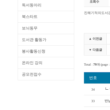
조회수
독서동아리
진해기적의도서관
북스타트
보늬동무
▲ 이전글
도서관 활동가
▼ 다음글
봉사활동신청
온라인 강의
Total :
79
개 (page 
공모전접수
번호
34
반
33