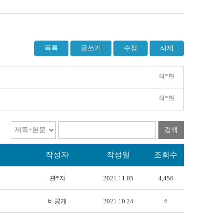
목록
글쓰기
수정
삭제
최*현
최*현
검색
작성자
작성일
조회수
관*자
2021.11.05
4,456
비공개
2021.10.24
6