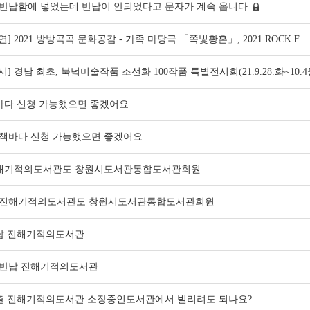
반납함에 넣었는데 반납이 안되었다고 문자가 계속 옵니다
연] 2021 방방곡곡 문화공감 - 가족 마당극 「쪽빛황혼」, 2021 ROCK F…
시] 경남 최초, 북녘미술작품 조선화 100작품 특별전시회(21.9.28.화~10.
바다 신청 가능했으면 좋겠어요
책바다 신청 가능했으면 좋겠어요
해기적의도서관도 창원시도서관통합도서관회원
진해기적의도서관도 창원시도서관통합도서관회원
납 진해기적의도서관
반납 진해기적의도서관
출 진해기적의도서관 소장중인도서관에서 빌리려도 되나요?