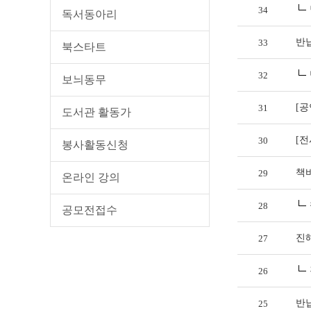
34
독서동아리
반
33
북스타트
32
보늬동무
[공
31
도서관 활동가
[전
30
봉사활동신청
책
29
온라인 강의
28
공모전접수
진
27
26
반
25