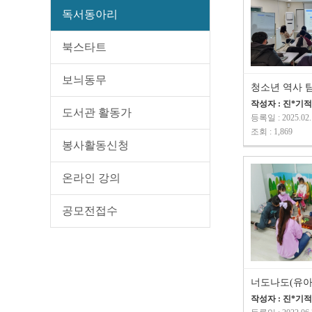
독서동아리
북스타트
보늬동무
청소년 역사 
작성자 : 진*기
도서관 활동가
등록일 : 2025.02.
조회 : 1,869
봉사활동신청
온라인 강의
공모전접수
너도나도(유아
작성자 : 진*기