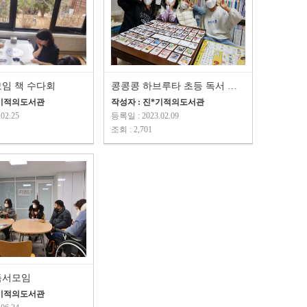
임 책 수다회
콩콩콩 하브루타 초등 독서 동아리
*기적의도서관
작성자 : 진*기적의도서관
02.25
등록일 : 2023.02.09
조회 : 2,701
독서모임
*기적의도서관