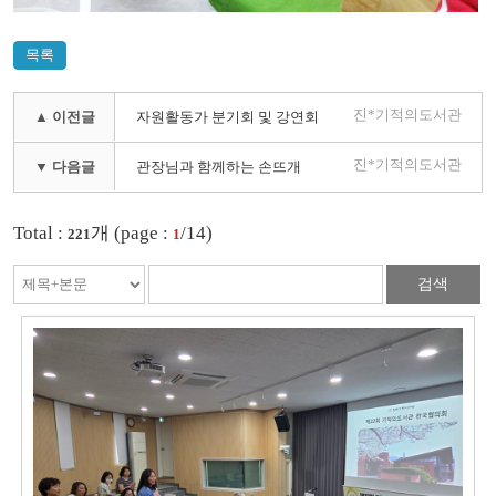
목록
진*기적의도서관
▲ 이전글
자원활동가 분기회 및 강연회
진*기적의도서관
▼ 다음글
관장님과 함께하는 손뜨개
Total :
개 (page :
/14)
221
1
검색