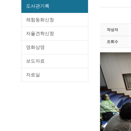
도서관기록
체험동화신청
작성자
자율견학신청
조회수
영화상영
보도자료
자료실