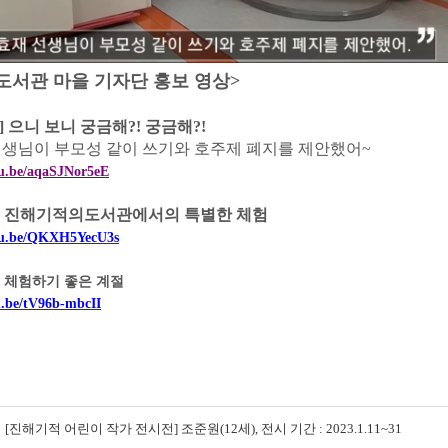
서관 마을 기자단 홍보 영상
>
]
으니 보니 궁금해
?!
궁금해
?!
생님이 부모성 같이 쓰기와 호주제 폐지를 제안했어
~
tu.be/aqaSJNor5eE
]
진해기적의도서관에서의 특별한 체험
utu.be/QKXH5YecU3s
]
체험하기 좋은 계절
u.be/tV96b-mbcII
[진해기적 어린이 작가 전시전] 조준원(12세), 전시 기간 : 2023.1.11~31