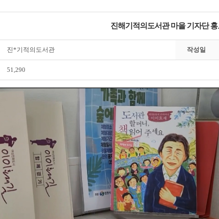
진해기적의도서관 마을 기자단 홍
진*기적의도서관
작성일
51,290
전자도서관