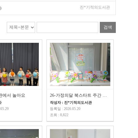
진*기적의도서관
)
검색
서관에서 놀아요
26-가정의달 북스타트 주간 행사
자
작성자 : 진*기적의도서관
05.29
등록일 : 2026.05.20
조회 : 8,822