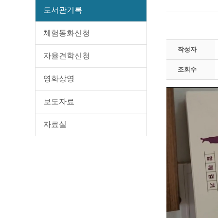
도서관기록
체험동화신청
작성자
자율견학신청
조회수
영화상영
보도자료
자료실