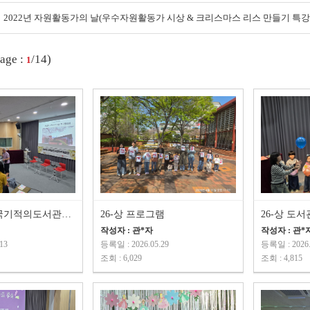
2022년 자원활동가의 날(우수자원활동가 시상 & 크리스마스 리스 만들기 특강
age :
/14)
1
26-제22회 전국기적의도서관협의회
26-상 프로그램
26-상 도
작성자 : 관*자
작성자 : 관*
13
등록일 : 2026.05.29
등록일 : 2026.
조회 : 6,029
조회 : 4,815