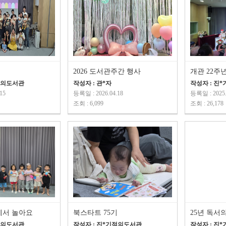
2026 도서관주간 행사
개관 22주
적의도서관
작성자 : 관*자
작성자 : 진
15
등록일 : 2026.04.18
등록일 : 2025.
조회 : 6,099
조회 : 26,178
에서 놀아요
북스타트 75기
25년 독서
적의도서관
작성자 : 진*기적의도서관
작성자 : 진