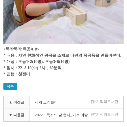
<뚝딱뚝딱 목공A,B>
* 내용 : 자연 친화적인 원목을 소재로 나만의 목공품을 만들어본다.
* 대상 : 초등1~2(10명), 초등3~6(10명)
* 일시 : 22. 8.10(수) 2시~, 60분씩
* 진행 : 천정미
목록
진*기적의도서관
▲ 이전글
세계 요리놀이
진*기적의도서관
▼ 다음글
2022.9.독서의 달 행사_기적 이발소 외