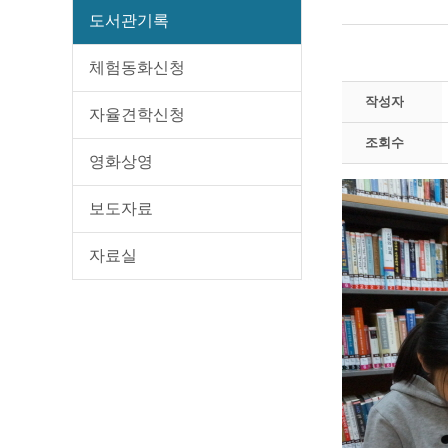
도서관기록
체험동화신청
작성자
자율견학신청
조회수
영화상영
보도자료
자료실