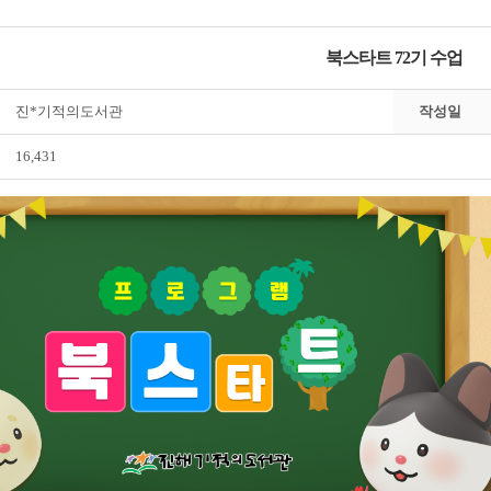
북스타트 72기 수업
진*기적의도서관
작성일
16,431
전자도서관