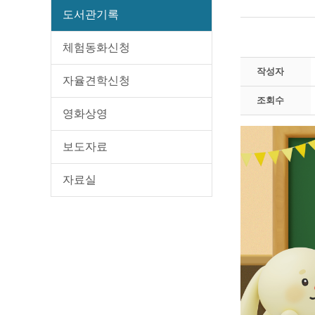
도서관기록
체험동화신청
작성자
자율견학신청
조회수
영화상영
보도자료
자료실