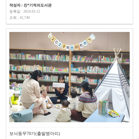
작성자 : 진*기적의도서관
등록일 : 2024.03.12
조회 : 41,749
보늬동무70기(출발병아리)