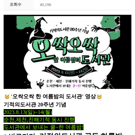
조회수
40,196
'오싹오싹 한
여름밤의 도서관' 영상
기적의도서관 20주년 기념
2023.8.13(일)~14(월)
순천,제천,진해기적 동시 진행
도서관에서 보내는 쿨~한 여름밤
!