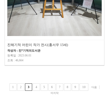
진해기적 어린이 작가 전시(홍서우 13세)
작성자 : 진*기적의도서관
등록일 : 2023.06.01
조회 : 46,664
1
2
3
4
5
6
7
8
9
10
다음
마지막