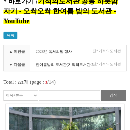
기적의도서관 공동 하룻밤
* 바로가기 :
자기 - 오싹오싹 한여름 밤의 도서관 -
YouTube
목록
진*기적의도서관
▲ 이전글
2023년 독서의달 행사
진*기적의도서관
▼ 다음글
한여름밤의 도서관(기적의도서관 20주년 기념-순천*제천*진해 동시 진행)
Total :
개 (page :
/14)
221
3
검색