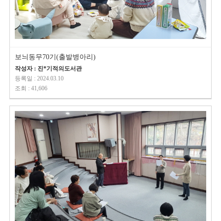
보늬동무70기(출발병아리)
작성자 : 진*기적의도서관
등록일 : 2024.03.10
조회 : 41,606