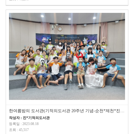
한여름밤의 도서관(기적의도서관 20주년 기념-순천*제천*진해 동시 진행)
작성자 : 진*기적의도서관
등록일 : 2023.08.18
조회 : 45,517