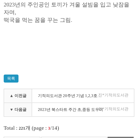
2023년의 주인공인 토끼가 겨울 설빔을 입고 낮잠을
자며,
떡국을 먹는 꿈을 꾸는 그림.
목록
진*기적의도서관
▲ 이전글
기적의도서관 20주년 기념 1,2,3호관 어린이 교류 프로그램 - 진해기적의도서관 탐방
진*기적의도서관
▼ 다음글
2023년 북스타트 주간 초,중등 도우미
Total :
개 (page :
/14)
221
3