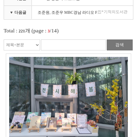
진*기적의도서관
▼ 다음글
조준원, 조준우 MBC경남 라디오 FM 아침의 행진 지역 광고 녹음했습니다.^^
Total :
개 (page :
/14)
221
3
검색