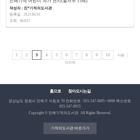
진해기적 어린이 작가 전시(홍서우 13세)
작성자 : 진*기적의도서관
등록일 : 2023.06.01
조회 : 46,615
1
2
3
4
5
6
7
8
9
10
다음
마지막
홈으로
찾아오시는길
경상남도 창원시 진해구 석동로 70
전화번호 : 055-547-0095 / 0098
팩스번호:
055-547-0955
Copyright © 진해기적의도서관. All Rights Reserved.
기적의도서관 바로가기