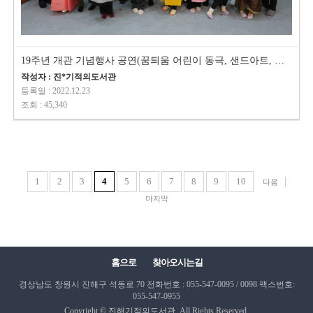
19주년 개관 기념행사 공연(꿈틔움 어린이 동극, 샌드아트, 미라클/진해교향악단…
작성자 : 진*기적의도서관
등록일 : 2022.12.23
조회 : 45,340
1
2
3
4
5
6
7
8
9
10
다음
마지막
홈으로
찾아오시는길
경상남도 창원시 진해구 석동로 70
전화번호 : 055-547-0095 / 0098
팩스번호:
055-547-0955
Copyright © 진해기적의도서관. All Rights Reserved.