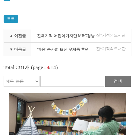
목록
진*기적의도서관
▲ 이전글
진해기적 어린이기자단 MBC경남 라디오 아침의 행진 지역 광고 녹음
진*기적의도서관
▼ 다음글
'따숨' 봉사회 뜨신 우체통 후원
Total :
개 (page :
/14)
221
4
검색