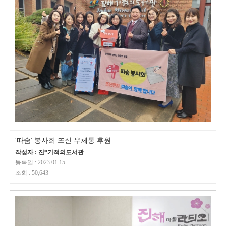
'따숨' 봉사회 뜨신 우체통 후원
작성자 : 진*기적의도서관
등록일 : 2023.01.15
조회 : 50,643