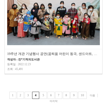
19주년 개관 기념행사 공연(꿈틔움 어린이 동극, 샌드아트, 미라클/진해교향악단…
작성자 : 진*기적의도서관
등록일 : 2022.12.23
조회 : 45,491
1
2
3
4
5
6
7
8
9
10
다음
마지막