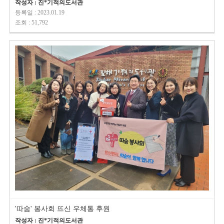
작성자 : 진*기적의도서관
등록일 : 2023.01.19
조회 : 51,792
'따숨' 봉사회 뜨신 우체통 후원
작성자 : 진*기적의도서관