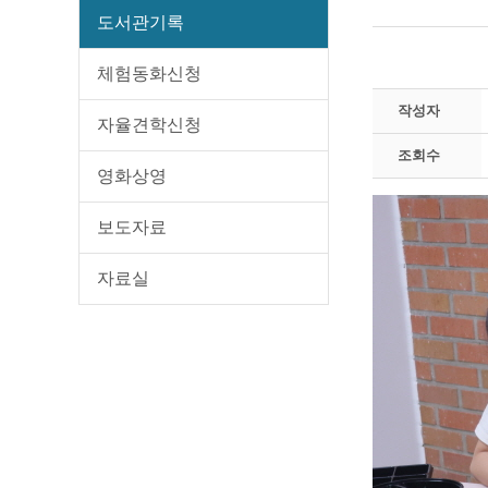
도서관기록
체험동화신청
작성자
자율견학신청
조회수
영화상영
보도자료
자료실