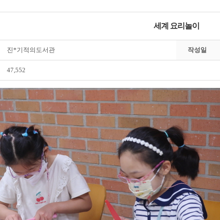
세계 요리놀이
진*기적의도서관
작성일
47,552
전자도서관