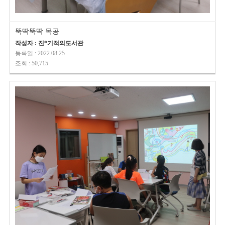
뚝딱뚝딱 목공
작성자 : 진*기적의도서관
등록일 : 2022.08.25
조회 : 50,715