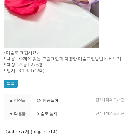
<미술로 표현해요>
* 내용 : 주제에 맞는 그림표현과 다양한 미술표현방법 배워보기
* 대상 : 초등1-2 / 6명
* 일시 : 3.1~6.4 (12회)
목록
진*기적의도서관
▲ 이전글
1인방송놀이
진*기적의도서관
▼ 다음글
예술로 놀자
Total :
개 (page :
/14)
221
5