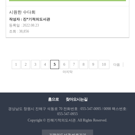
시원한 수다회
작성자 : 진*기적의도서관
등록일 : 2022.08.23
조회 : 38,856
1
2
3
4
5
6
7
8
9
10
다음
마지막
홈으로
찾아오시는길
경상남도 창원시 진해구 석동로 70
전화번호 : 055-547-0095 / 0098
팩스번호:
055-547-0955
Copyright © 진해기적의도서관. All Rights Reserved.
기적의도서관 바로가기