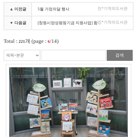
진*기적의도서관
▲ 이전글
5월 가정의달 행사
진*기적의도서관
▼ 다음글
[창원시양성평등기금 지원사업] 함께하자! 이이효재 시민축제
Total :
개 (page :
/14)
221
6
검색