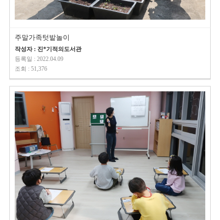
주말가족텃밭놀이
작성자 : 진*기적의도서관
등록일 : 2022.04.09
조회 : 51,376