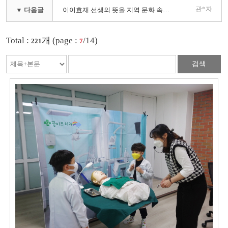
관*자
▼ 다음글
이이효재 선생의 뜻을 지역 문화 속으로 ' 2021년 어우렁더우렁 북버스킹 '
Total :
개 (page :
/14)
221
7
검색