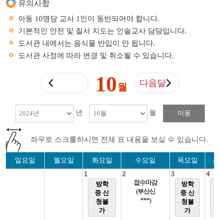
유의사항
아동 10명당 교사 1인이 동반되어야 합니다.
기본적인 안전 및 질서 지도는 인솔교사 담당입니다.
도서관 내에서는 음식물 반입이 안 됩니다.
도서관 사정에 따라 변경 및 취소될 수 있습니다.
10
다음달
월
년
월
이동
좌우로 스크롤하시면 전체 표 내용을 보실 수 있습니다.
일요일
월요일
화요일
수요일
목요일
금
1
2
3
4
접수마감
방학
방학
(부산신
중 신
중 신
***)
청불
청불
가
가