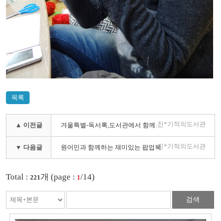
목록
진*기적의도서관
▲ 이전글
겨울특별-독서록,도서관에서 함께해요
진*기적의도서관
▼ 다음글
원어민과 함께하는 재미있는 팝업북
Total :
개 (page :
/14)
221
1
검색