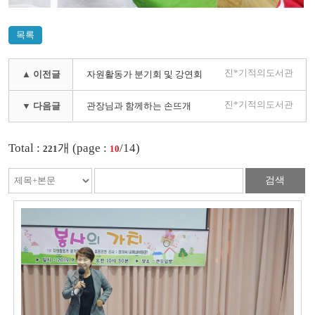
목록
진*기적의도서관
▲ 이전글
자원활동가 분기회 및 강연회
진*기적의도서관
▼ 다음글
관장님과 함께하는 손뜨개
Total :
개 (page :
/14)
221
10
검색