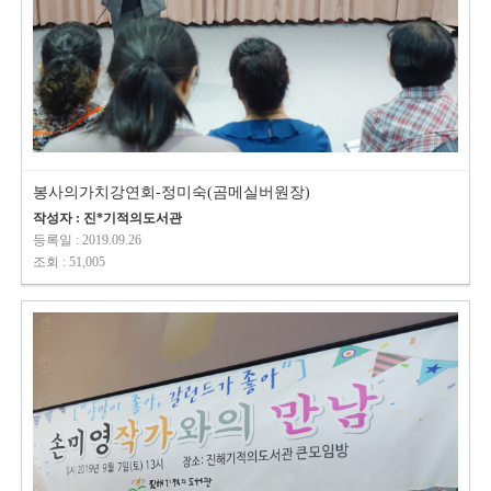
봉사의가치강연회-정미숙(곰메실버원장)
작성자 : 진*기적의도서관
등록일 : 2019.09.26
조회 : 51,005