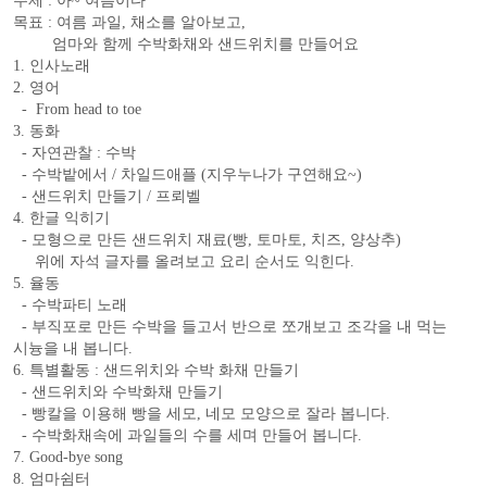
주제 : 아~ 여름이다
목표 : 여름 과일, 채소를 알아보고,
엄마와 함께 수박화채와 샌드위치를 만들어요
1. 인사노래
2. 영어
- From head to toe
3. 동화
- 자연관찰 : 수박
- 수박밭에서 / 차일드애플 (지우누나가 구연해요~)
- 샌드위치 만들기 / 프뢰벨
4. 한글 익히기
- 모형으로 만든 샌드위치 재료(빵, 토마토, 치즈, 양상추)
위에 자석 글자를 올려보고 요리 순서도 익힌다.
5. 율동
- 수박파티 노래
- 부직포로 만든 수박을 들고서 반으로 쪼개보고 조각을 내 먹는
시늉을 내 봅니다.
6. 특별활동 : 샌드위치와 수박 화채 만들기
- 샌드위치와 수박화채 만들기
- 빵칼을 이용해 빵을 세모, 네모 모양으로 잘라 봅니다.
- 수박화채속에 과일들의 수를 세며 만들어 봅니다.
7. Good-bye song
8. 엄마쉼터