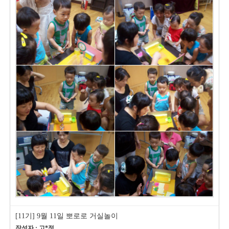
[11기] 9월 11일 뽀로로 거실놀이
작성자 : 고*정