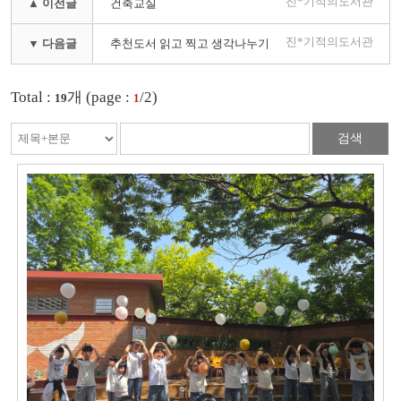
진*기적의도서관
▲ 이전글
건축교실
진*기적의도서관
▼ 다음글
추천도서 읽고 찍고 생각나누기
Total :
개 (page :
/2)
19
1
검색