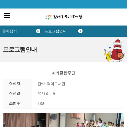
문화행사
프로그램안내
프로그램안내
미라클합주단
작성자
진*기적의도서관
작성일
2021.01.19.
조회수
4,981