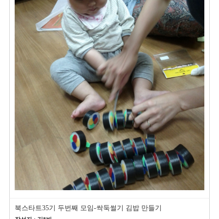
북스타트35기 두번째 모임-싹둑썰기 김밥 만들기