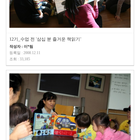
12기_수업 전 '삼십 분 즐거운 책읽기’
작성자 : 이*림
등록일 : 2008.12.11
조회 : 33,185