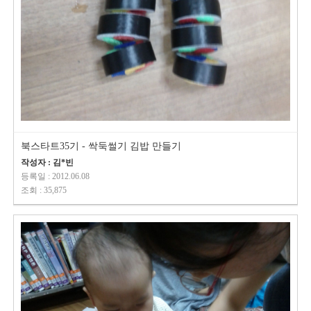
북스타트35기 - 싹둑썰기 김밥 만들기
작성자 : 김*빈
등록일 : 2012.06.08
조회 : 35,875