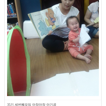
35기 세번째모임 아장아장 아기곰