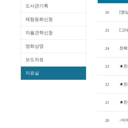
도서관기록
[영
26
체험동화신청
[그
25
자율견학신청
영화상영
진해
24
보도자료
★진
23
자료실
★진
22
★진
21
<이
20