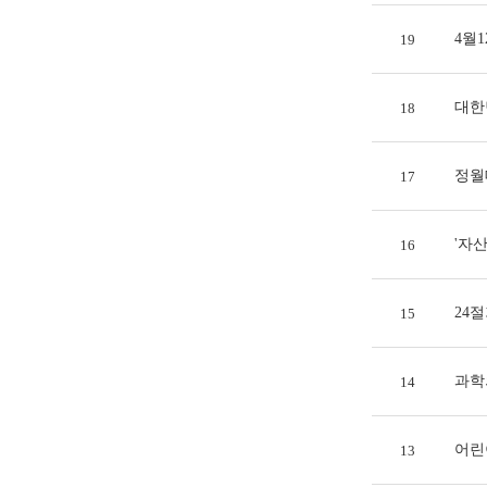
4월
19
대한
18
정월
17
'자산
16
24
15
과학
14
어린
13