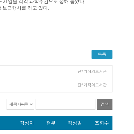
13～21일을 각각 과학주간으로 정해 놓았다.
상 보급행사를 하고 있다.
목록
진*기적의도서관
진*기적의도서관
검색
작성자
첨부
작성일
조회수