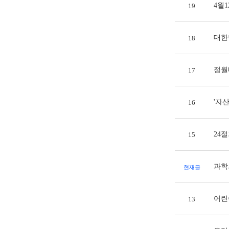
4월
19
대한
18
정월
17
'자산
16
24
15
과학
현재글
어린
13