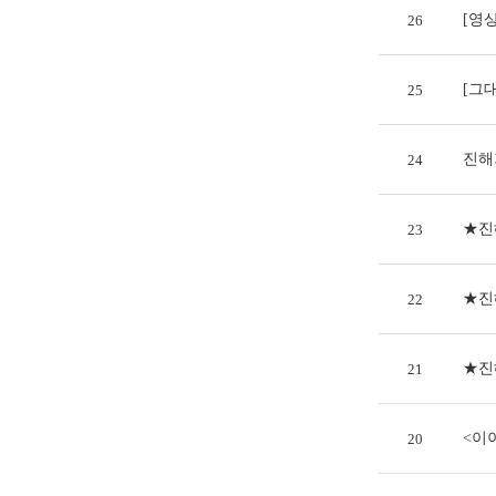
[영
26
[그
25
진해
24
★진
23
★진
22
★진
21
<이
20