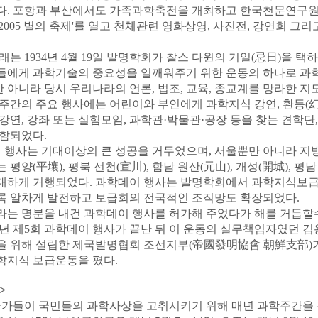
다. 포항과 부산에서도 가족과학축전을 개최하고 한국천문연구원
2005 별의 축제'를 열고 천체관련 영화상영, 사진전, 강연회 그
래는 1934년 4월 19일 발명학회가 찰스 다윈의 기일(忌日)을 
들에게 과학기술의 중요성을 일깨워주기 위한 운동의 하나로 과
아니라 당시 우리나라의 언론, 법조, 교육, 종교계를 망라한 
주간의 주요 행사에는 어린이와 부인에게 과학지식 강연, 환등(幻
강연, 강좌 또는 실험모임, 과학관·박물관·공장 등을 찾는 견학
함되었다.
 행사는 기대이상의 큰 성공을 거두었으며, 서울뿐만 아니라 지
는
평양(平壤), 평북 선천(宣川), 함남 원산(元山), 개성(開城), 평
대하게 거행되었다. 과학데이 행사는 발명학회에서 과학지식보급
록 알차게 발전하고 보급회의 전국적인 조직망도 확장되었다.
라는 명분을 내건 과학데이 행사를 허가해 주었다가 해를 거듭할
38년 제5회 과학데이 행사가 끝난 뒤 이 운동의 실무책임자였던 김
을 위해 설립한 제국발명협회 조선지부(帝國發明協會 朝鮮支部)
학지식 보급운동을 폈다.
>
 국가들이 국민들의 과학사상을 고취시키기 위해 매년 과학주간을 