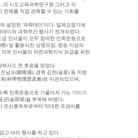
, 각 시도교육과학연구원 그리고 각
리고 천체를 직접 관측할 수 있는 기회를
택하여 설정한 '과학데이'이다. 일제강점기에
학데이와 과학주간 행사가 전개되었다.
지도급 인사들이 모두 참여한 민족운동으로
燈) 및 활동사진 상영모임, 중등 이상의
단, 각계 인사들의 자연과학지식 보급을 위한
방에서도 큰 호응을 얻었다.
남 진남포(鎭南浦), 경북 김천(金泉) 등 지방
회(科學智識普及會)로 이관되었으며,
수록 민족운동으로 기울어져 가는 기미가
용관(金容瓘)을 투옥해 버렸다.
가 조선총독부로부터 막대한 조성비를
갖고 여러 행사를 하고 있다.