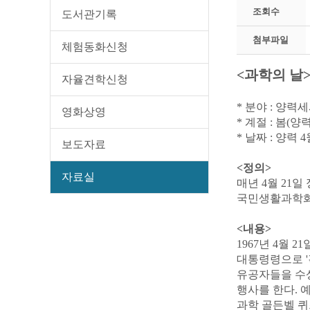
조회수
도서관기록
첨부파일
체험동화신청
<과학의 날
자율견학신청
* 분야 : 양력
영화상영
* 계절 : 봄(양력
* 날짜 : 양력 4
보도자료
<정의>
자료실
매년 4월 21
국민생활과학화
<내용>
1967년 4월 
대통령령으로 '
유공자들을 수상
행사를 한다.
과학 골든벨 퀴