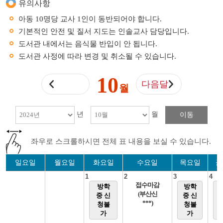
유의사항
아동 10명당 교사 1인이 동반되어야 합니다.
기본적인 안전 및 질서 지도는 인솔교사 담당입니다.
도서관 내에서는 음식물 반입이 안 됩니다.
도서관 사정에 따라 변경 및 취소될 수 있습니다.
10
다음달
월
년
월
이동
좌우로 스크롤하시면 전체 표 내용을 보실 수 있습니다.
일요일
월요일
화요일
수요일
목요일
금
1
2
3
4
접수마감
방학
방학
(부산신
중 신
중 신
***)
청불
청불
가
가